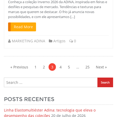
Conheça a coleção Inverno 2026 da ADINA, inspirada em feiras e
desfiles e pesquisas de mercado. Tendências e texturas para
marcas que querem se destacar. O frio já anuncia novas
possibilidades, e com ele apresentamos […]
Read More
MARKETING ADINA
Artigos
0
Navegação
por
« Previous
1
2
3
4
5
…
25
Next »
posts
POSTS RECENTES
Linha Elastomultiéster Adina: tecnologia que eleva o
desempenho das coleções
20 de julho de 2026