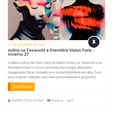
29 DE SETEMBRO DE 2025
Adina na Texworld e Première Vision Paris –
Inverno 27
A Adina voltou de Paris cheia de ideias! Vimos na Texworld e na
Première Vision o futuro da moda: tecnologia, alfaiataria
repaginada, fibras inovadoras e sustentabilidade em alta. Tudo
para inspirar coleções com mais personalidade e propósito.
Read More
MARKETING ADINA
Artigos
0