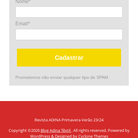
Nome*
Email*
Cadastrar
Prometemos não enviar qualquer tipo de SPAM.
Revista ADINA Primavera-Verão 23/24
Copyright ©2026
Blog Adina Têxtil
. All rights reserved. Powered by
WordPress
&
Designed by
Cyclone Themes