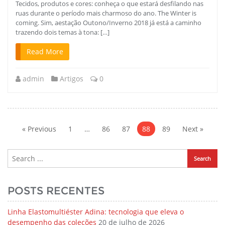
Tecidos, produtos e cores: conheça o que estará desfilando nas
ruas durante o período mais charmoso do ano. The Winter is
coming. Sim, aestação Outono/Inverno 2018 já está a caminho
trazendo dois temas à tona: […]
Read More
admin
Artigos
0
Navegação
por
« Previous
1
…
86
87
88
89
Next »
posts
POSTS RECENTES
Linha Elastomultiéster Adina: tecnologia que eleva o
desempenho das coleções
20 de julho de 2026