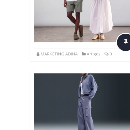
MARKETING ADINA
Artigos
0