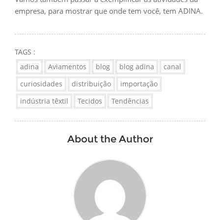
empresa, para mostrar que onde tem você, tem ADINA.
TAGS :
adina
Aviamentos
blog
blog adina
canal
curiosidades
distribuição
importação
indústria têxtil
Tecidos
Tendências
About the Author