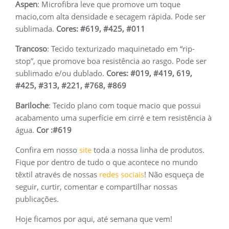
Aspen
: Microfibra leve que promove um toque
macio,com alta densidade e secagem rápida. Pode ser
sublimada.
Cores: #619, #425, #011
Trancoso
: Tecido texturizado maquinetado em “rip-
stop”, que promove boa resistência ao rasgo. Pode ser
sublimado e/ou dublado.
Cores: #019, #419, 619,
#425, #313, #221, #768, #869
Bariloche
: Tecido plano com toque macio que possui
acabamento uma superfície em cirré e tem resistência à
água.
Cor :#619
Confira em nosso
site
toda a nossa linha de produtos.
Fique por dentro de tudo o que acontece no mundo
têxtil através de nossas
redes sociais
! Não esqueça de
seguir, curtir, comentar e compartilhar nossas
publicações.
Hoje ficamos por aqui, até semana que vem!