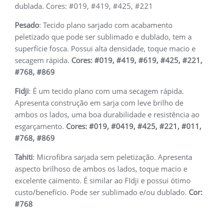
dublada. Cores: #019, #419, #425, #221
Pesado
: Tecido plano sarjado com acabamento
peletizado que pode ser sublimado e dublado, tem a
superfície fosca. Possui alta densidade, toque macio e
secagem rápida.
Cores: #019, #419, #619, #425, #221,
#768, #869
Fidji
: É um tecido plano com uma secagem rápida.
Apresenta construção em sarja com leve brilho de
ambos os lados, uma boa durabilidade e resistência ao
esgarçamento.
Cores: #019, #0419, #425, #221, #011,
#768, #869
Tahiti
: Microfibra sarjada sem peletização. Apresenta
aspecto brilhoso de ambos os lados, toque macio e
excelente caimento. É similar ao FIdji e possui ótimo
custo/benefício. Pode ser sublimado e/ou dublado.
Cor:
#768