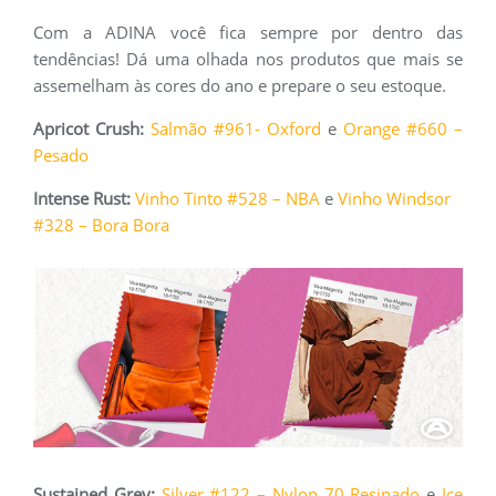
Com a ADINA você fica sempre por dentro das
tendências! Dá uma olhada nos produtos que mais se
assemelham às cores do ano e prepare o seu estoque.
Apricot Crush:
Salmão #961- Oxford
e
Orange #660 –
Pesado
Intense Rust:
Vinho Tinto #528 – NBA
e
Vinho Windsor
#328 – Bora Bora
Sustained Grey:
Silver #122 – Nylon 70 Resinado
e
Ice