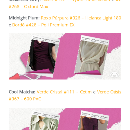
#268 – Oxford Max
Midnight Plum:
Roxo Púrpura #326 – Helanca Light 180
e
Bordô #428 – Poli Premium EX
Cool Matcha:
Verde Cristal #111 – Cetim
e
Verde Oásis
#367 – 600 PVC